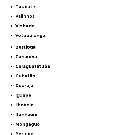
Taubaté
Valinhos
Vinhedo
Votuporanga
Bertioga
Cananéia
Caraguatatuba
Cubatão
Guarujá
Iguape
Ilhabela
Itanhaém
Mongaguá
Peruíbe