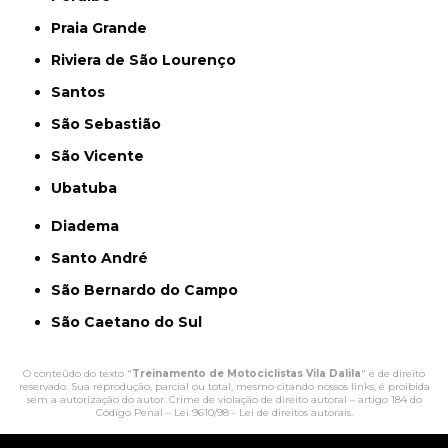
Praia Grande
Riviera de São Lourenço
Santos
São Sebastião
São Vicente
Ubatuba
Diadema
Santo André
São Bernardo do Campo
São Caetano do Sul
O conteúdo do texto "
Treinamento de Motociclistas Vila Dalila
" é de direito
reservado. Sua reprodução, parcial ou total, mesmo citando nossos links, é proibida
sem a autorização do autor. Crime de violação de direito autoral – artigo 184 do
Código Penal –
Lei 9610/98 - Lei de direitos autorais
.