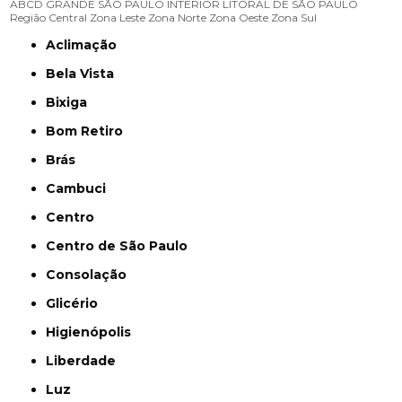
ABCD
GRANDE SÃO PAULO
INTERIOR
LITORAL DE SÃO PAULO
Região Central
Zona Leste
Zona Norte
Zona Oeste
Zona Sul
Aclimação
Bela Vista
Bixiga
Bom Retiro
Brás
Cambuci
Centro
Centro de São Paulo
Consolação
Glicério
Higienópolis
Liberdade
Luz