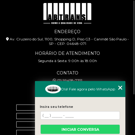
ENDEREÇO
Av. Cruzeiro do Sul, 1100, Shopping D, Piso G3 - Canindé São Paulo -
SP - CEP: 04648-071
HORÁRIO DE ATENDIMENTO
Segunda à Sexta: 9:00h às 18:00h
CONTATO
(11) 99458-7351
cursoabtrans@gmail.com
Olá! Fale agora pelo WhatsApp
MENU
Home
Insira seu telefone
Empresa
Galeria
INICIAR CONVERSA
Contato