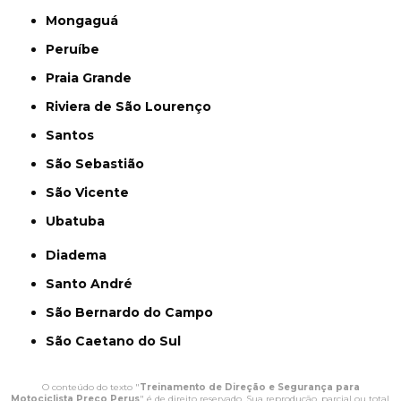
Mongaguá
Peruíbe
Praia Grande
Riviera de São Lourenço
Santos
São Sebastião
São Vicente
Ubatuba
Diadema
Santo André
São Bernardo do Campo
São Caetano do Sul
O conteúdo do texto "
Treinamento de Direção e Segurança para
Motociclista Preço Perus
" é de direito reservado. Sua reprodução, parcial ou total,