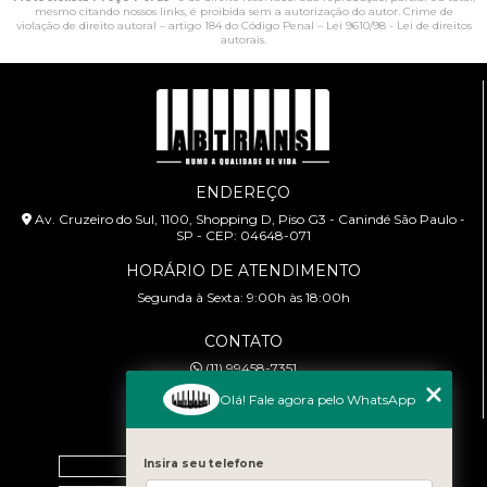
mesmo citando nossos links, é proibida sem a autorização do autor. Crime de
violação de direito autoral – artigo 184 do Código Penal –
Lei 9610/98 - Lei de direitos
autorais
.
ENDEREÇO
Av. Cruzeiro do Sul, 1100, Shopping D, Piso G3 - Canindé São Paulo -
SP - CEP: 04648-071
HORÁRIO DE ATENDIMENTO
Segunda à Sexta: 9:00h às 18:00h
CONTATO
(11) 99458-7351
cursoabtrans@gmail.com
Olá! Fale agora pelo WhatsApp
MENU
Home
Insira seu telefone