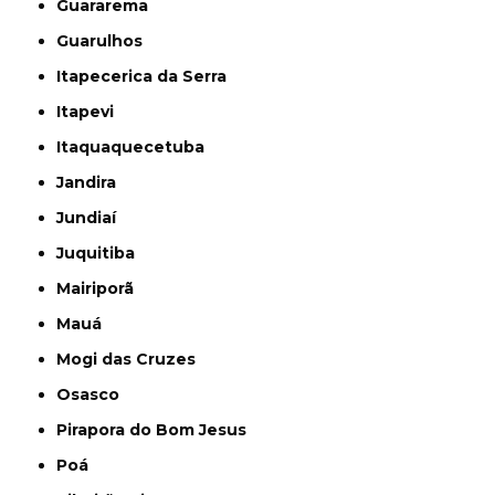
Guararema
Guarulhos
Itapecerica da Serra
Itapevi
Itaquaquecetuba
Jandira
Jundiaí
Juquitiba
Mairiporã
Mauá
Mogi das Cruzes
Osasco
Pirapora do Bom Jesus
Poá