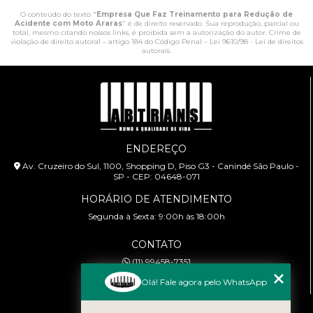
O conteúdo do texto "
Empresa Que Faz Treinamento para Redução de
Acidente com Moto Araras
" é de direito reservado. Sua reprodução, parcial ou
total, mesmo citando nossos links, é proibida sem a autorização do autor. Crime de
violação de direito autoral – artigo 184 do Código Penal –
Lei 9610/98 - Lei de direitos
autorais
.
ENDEREÇO
Av. Cruzeiro do Sul, 1100, Shopping D, Piso G3 - Canindé São Paulo -
SP - CEP: 04648-071
HORÁRIO DE ATENDIMENTO
Segunda à Sexta: 9:00h às 18:00h
CONTATO
(11) 99458-7351
cursoabtrans@gmail.com
Olá! Fale agora pelo WhatsApp
MENU