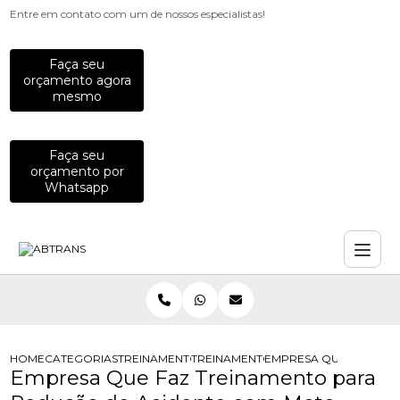
Entre em contato com um de nossos especialistas!
Faça seu
orçamento agora
mesmo
Faça seu
orçamento por
Whatsapp
HOME
CATEGORIAS
TREINAMENTOS PARA MOTOCICLISTAS
TREINAMENTO DE DIRECAO DEFENSI
EMPRESA QUE FAZ TRE
Empresa Que Faz Treinamento para