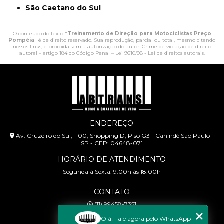
São Caetano do Sul
O conteúdo do texto "
Treinamento de Direção para Motociclistas Preço
Pompéia
" é de direito reservado. Sua reprodução, parcial ou total, mesmo citando
nossos links, é proibida sem a autorização do autor. Crime de violação de direito
autoral – artigo 184 do Código Penal –
Lei 9610/98 - Lei de direitos autorais
.
ENDEREÇO
Av. Cruzeiro do Sul, 1100, Shopping D, Piso G3 - Canindé São Paulo -
SP - CEP: 04648-071
HORÁRIO DE ATENDIMENTO
Segunda à Sexta: 9:00h às 18:00h
CONTATO
(11) 99458-7351
cursoabtrans@gmail.com
Olá! Fale agora pelo WhatsApp