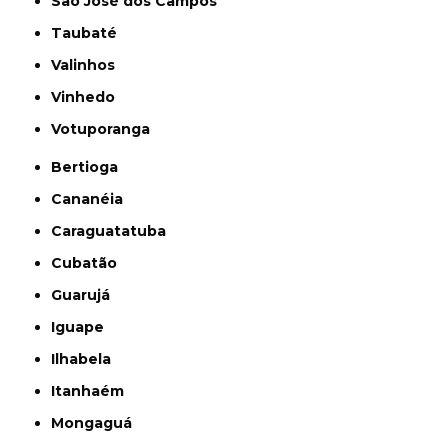
São José dos Campos
Taubaté
Valinhos
Vinhedo
Votuporanga
Bertioga
Cananéia
Caraguatatuba
Cubatão
Guarujá
Iguape
Ilhabela
Itanhaém
Mongaguá