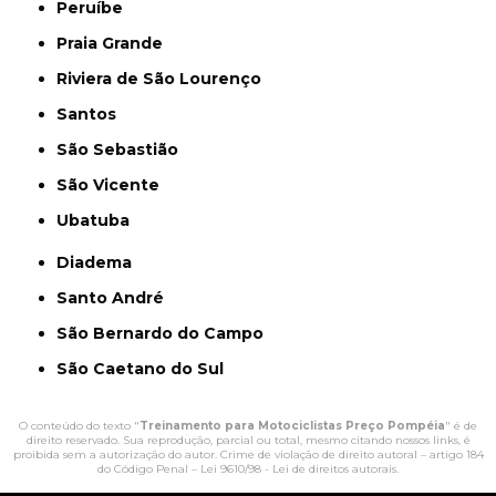
Peruíbe
Praia Grande
Riviera de São Lourenço
Santos
São Sebastião
São Vicente
Ubatuba
Diadema
Santo André
São Bernardo do Campo
São Caetano do Sul
O conteúdo do texto "
Treinamento para Motociclistas Preço Pompéia
" é de
direito reservado. Sua reprodução, parcial ou total, mesmo citando nossos links, é
proibida sem a autorização do autor. Crime de violação de direito autoral – artigo 184
do Código Penal –
Lei 9610/98 - Lei de direitos autorais
.