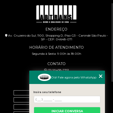
ENDEREÇO
Av. Cruzeiro do Sul, 1100, Shopping D, Piso G3 - Canindé São Paulo -
SP - CEP: 04648-071
HORÁRIO DE ATENDIMENTO
Segunda à Sexta: 9:00h às 18:00h
CONTATO
(11) 99458-7351
cursoabtrans@gmail.com
Olá! Fale agora pelo WhatsApp
MENU
Insira seu telefone
Home
Empresa
Galeria
INICIAR CONVERSA