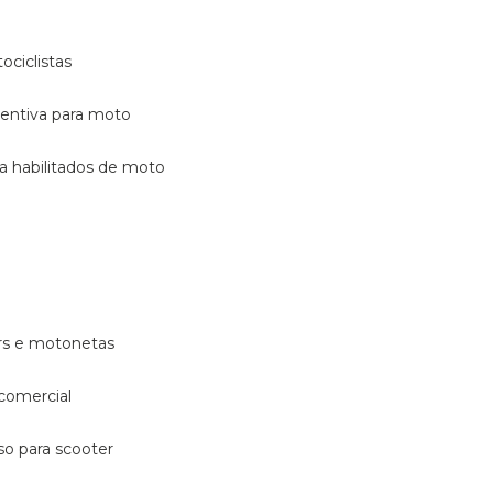
ociclistas
eventiva para moto
ara habilitados de moto
ters e motonetas
 comercial
rso para scooter