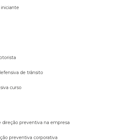
 iniciante
otorista
 defensiva de trânsito
nsiva curso
e direção preventiva na empresa
reção preventiva corporativa