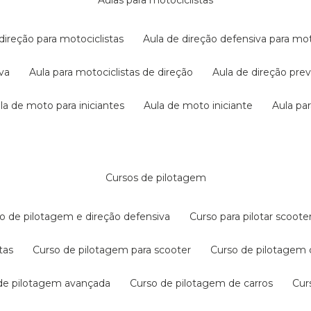
aulas para motociclistas
 direção para motociclistas
aula de direção defensiva para mot
iva
aula para motociclistas de direção
aula de direção pr
ula de moto para iniciantes
aula de moto iniciante
aula p
cursos de pilotagem
so de pilotagem e direção defensiva
curso para pilotar scoo
tas
curso de pilotagem para scooter
curso de pilotagem
 de pilotagem avançada
curso de pilotagem de carros
cu