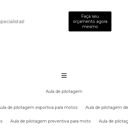
Faça seu
ecialistas!
orçamento agora
mesmo
aula de pilotagem
aula de pilotagem esportiva para motos
aula de pilotagem de
es
aula de pilotagem preventiva para moto
aula de pilo