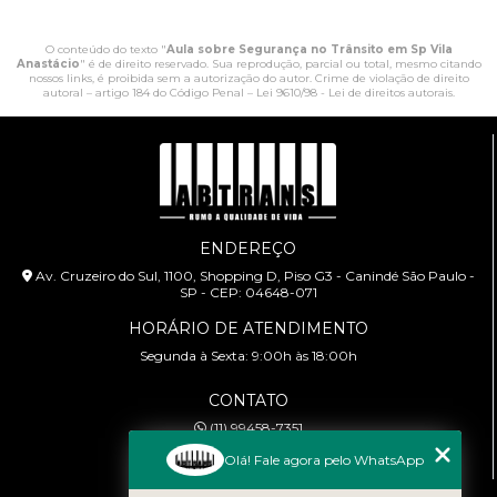
O conteúdo do texto "
Aula sobre Segurança no Trânsito em Sp Vila
Anastácio
" é de direito reservado. Sua reprodução, parcial ou total, mesmo citando
nossos links, é proibida sem a autorização do autor. Crime de violação de direito
autoral – artigo 184 do Código Penal –
Lei 9610/98 - Lei de direitos autorais
.
ENDEREÇO
Av. Cruzeiro do Sul, 1100, Shopping D, Piso G3 - Canindé São Paulo -
SP - CEP: 04648-071
HORÁRIO DE ATENDIMENTO
Segunda à Sexta: 9:00h às 18:00h
CONTATO
(11) 99458-7351
cursoabtrans@gmail.com
Olá! Fale agora pelo WhatsApp