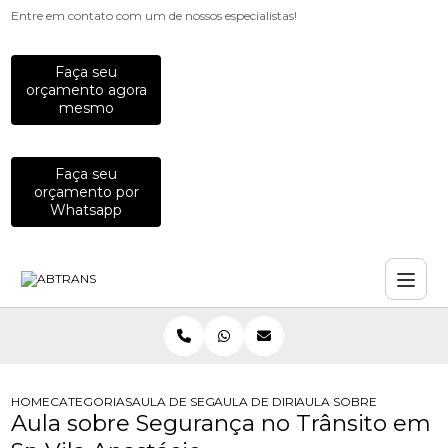
Entre em contato com um de nossos especialistas!
Faça seu
orçamento agora
mesmo
Faça seu
orçamento por
Whatsapp
HOME
CATEGORIAS
AULA DE SEGURANCA NO TRANSITO
AULA DE DIRECAO PARA MOTOS
AULA SOBRE SEGURANCA
Aula sobre Segurança no Trânsito em