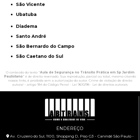
São Vicente
Ubatuba
Diadema
Santo André
São Bernardo do Campo
São Caetano do Sul
O conteúdo do texto "
Aula de Segurança no Trânsito Prática em Sp Jardim
Paulistano
" é de direito reservado. Sua reprodução, parcial ou total, mesmo citando
nossos links, é proibida sem a autorização do autor. Crime de violação de direito
autoral – artigo 184 do Código Penal –
Lei 9610/98 - Lei de direitos autorais
.
ENDEREÇO
Av. Cruzeiro do Sul, 1100, Shopping D, Piso G3 - Canindé São Paulo -