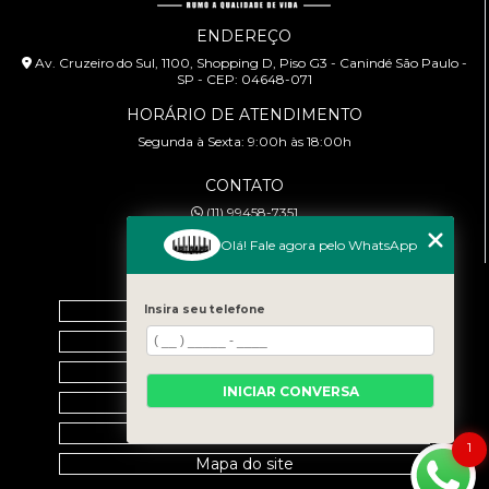
ENDEREÇO
Av. Cruzeiro do Sul, 1100, Shopping D, Piso G3 - Canindé São Paulo -
SP - CEP: 04648-071
HORÁRIO DE ATENDIMENTO
Segunda à Sexta: 9:00h às 18:00h
CONTATO
(11) 99458-7351
cursoabtrans@gmail.com
Olá! Fale agora pelo WhatsApp
MENU
Home
Insira seu telefone
Empresa
Galeria
INICIAR CONVERSA
Contato
Categorias
1
Mapa do site