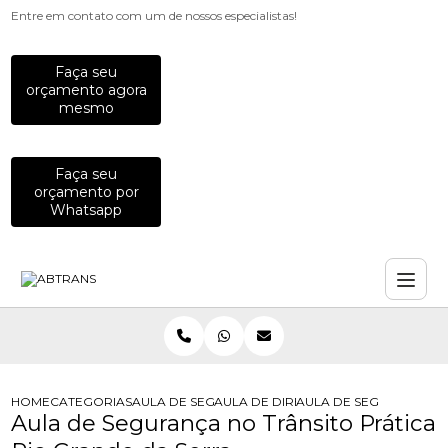
Entre em contato com um de nossos especialistas!
Faça seu
orçamento agora
mesmo
Faça seu
orçamento por
Whatsapp
HOME
CATEGORIAS
AULA DE SEGURANCA NO TRANSITO
AULA DE DIRECAO PARA MOTOS
AULA DE SEGURANCA N
Aula de Segurança no Trânsito Prática