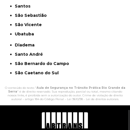
Santos
São Sebastião
São Vicente
Ubatuba
Diadema
Santo André
São Bernardo do Campo
São Caetano do Sul
O conteúdo do texto "
Aula de Segurança no Trânsito Prática Rio Grande da
Serra
" é de direito reservado. Sua reprodução, parcial ou total, mesmo citando
nossos links, é proibida sem a autorização do autor. Crime de violação de direito
autoral – artigo 184 do Código Penal –
Lei 9610/98 - Lei de direitos autorais
.