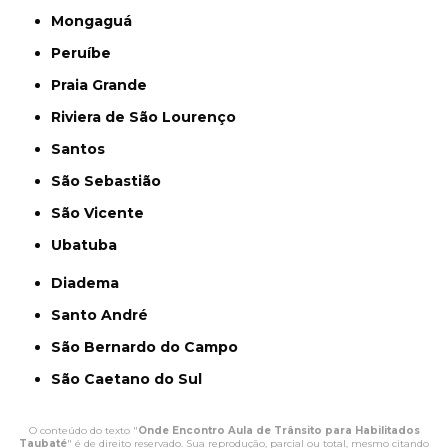
Mongaguá
Peruíbe
Praia Grande
Riviera de São Lourenço
Santos
São Sebastião
São Vicente
Ubatuba
Diadema
Santo André
São Bernardo do Campo
São Caetano do Sul
O conteúdo do texto "
Onde Encontro Aula de Trânsito para Habilitados
Taubaté
" é de direito reservado. Sua reprodução, parcial ou total, mesmo citando