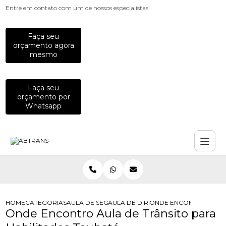
Entre em contato com um de nossos especialistas!
Faça seu
orçamento agora
mesmo
Faça seu
orçamento por
Whatsapp
HOME
CATEGORIAS
AULA DE SEGURANCA NO TRANSITO
AULA DE DIRECAO PARA MOTOS
ONDE ENCONTRO AULA 
Onde Encontro Aula de Trânsito para