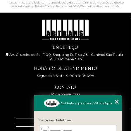
nossos links, é proibida sem a autorização do autor. Crime de violação de direito
autoral – artigo 184 do Código Penal –
Lei 9610/98 - Lei de direitos autorais
.
ENDEREÇO
Av. Cruzeiro do Sul, 1100, Shopping D, Piso G3 - Canindé São Paulo -
SP - CEP: 04648-071
HORÁRIO DE ATENDIMENTO
Segunda à Sexta: 9:00h às 18:00h
CONTATO
(11) 99458-7351
cursoabtrans@gmail.com
Olá! Fale agora pelo WhatsApp
MENU
Insira seu telefone
Home
Empresa