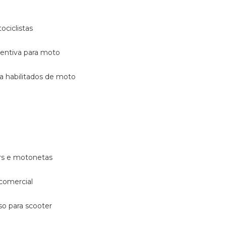
ociclistas
eventiva para moto
ara habilitados de moto
ters e motonetas
 comercial
rso para scooter