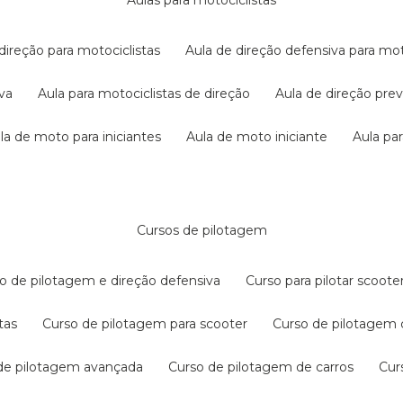
aulas para motociclistas
 direção para motociclistas
aula de direção defensiva para mot
iva
aula para motociclistas de direção
aula de direção pr
ula de moto para iniciantes
aula de moto iniciante
aula p
cursos de pilotagem
so de pilotagem e direção defensiva
curso para pilotar scoo
tas
curso de pilotagem para scooter
curso de pilotagem
 de pilotagem avançada
curso de pilotagem de carros
cu