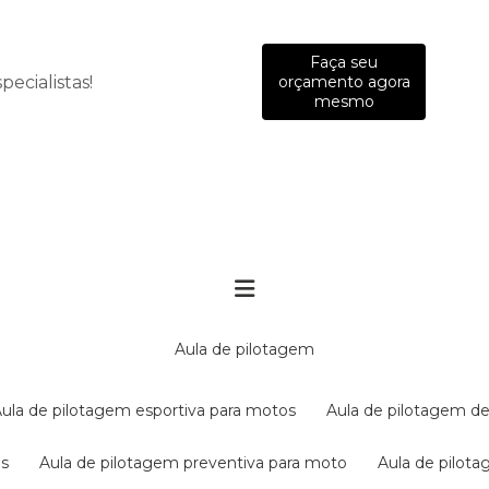
Faça seu
ecialistas!
orçamento agora
mesmo
aula de pilotagem
aula de pilotagem esportiva para motos
aula de pilotagem de
es
aula de pilotagem preventiva para moto
aula de pilo