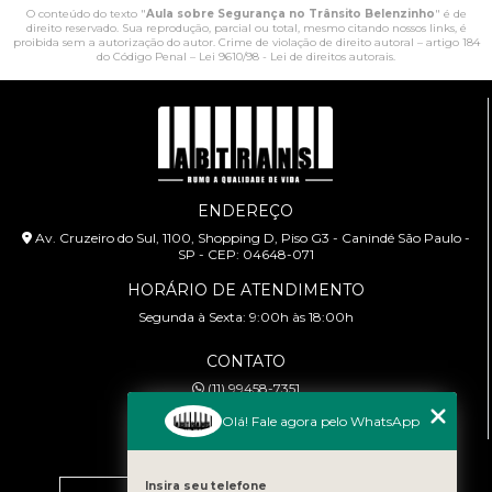
O conteúdo do texto "
Aula sobre Segurança no Trânsito Belenzinho
" é de
direito reservado. Sua reprodução, parcial ou total, mesmo citando nossos links, é
proibida sem a autorização do autor. Crime de violação de direito autoral – artigo 184
do Código Penal –
Lei 9610/98 - Lei de direitos autorais
.
ENDEREÇO
Av. Cruzeiro do Sul, 1100, Shopping D, Piso G3 - Canindé São Paulo -
SP - CEP: 04648-071
HORÁRIO DE ATENDIMENTO
Segunda à Sexta: 9:00h às 18:00h
CONTATO
(11) 99458-7351
cursoabtrans@gmail.com
Olá! Fale agora pelo WhatsApp
MENU
Home
Insira seu telefone