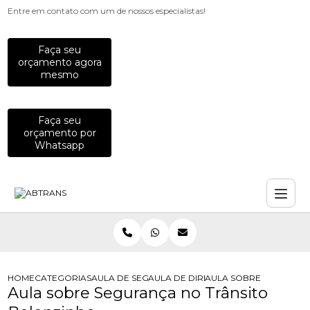
Entre em contato com um de nossos especialistas!
Faça seu
orçamento agora
mesmo
Faça seu
orçamento por
Whatsapp
HOME
CATEGORIAS
AULA DE SEGURANCA NO TRANSITO
AULA DE DIRECAO PARA MOTOS
AULA SOBRE SEGURANC
Aula sobre Segurança no Trânsito