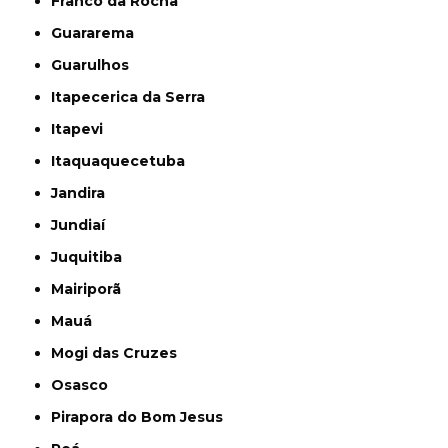
Franco da Rocha
Guararema
Guarulhos
Itapecerica da Serra
Itapevi
Itaquaquecetuba
Jandira
Jundiaí
Juquitiba
Mairiporã
Mauá
Mogi das Cruzes
Osasco
Pirapora do Bom Jesus