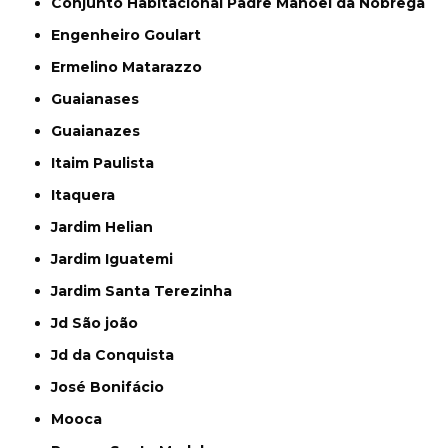
Conjunto Habitacional Padre Manoel da Nóbrega
Engenheiro Goulart
Ermelino Matarazzo
Guaianases
Guaianazes
Itaim Paulista
Itaquera
Jardim Helian
Jardim Iguatemi
Jardim Santa Terezinha
Jd São joão
Jd da Conquista
José Bonifácio
Mooca