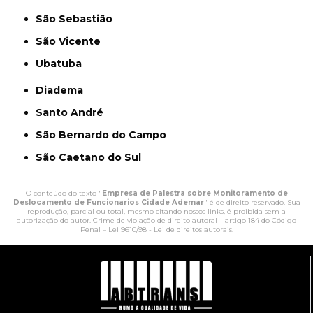
São Sebastião
São Vicente
Ubatuba
Diadema
Santo André
São Bernardo do Campo
São Caetano do Sul
O conteúdo do texto "
Empresa de Palestra sobre Monitoramento de
Deslocamento de Funcionarios Cidade Ademar
" é de direito reservado. Sua
reprodução, parcial ou total, mesmo citando nossos links, é proibida sem a
autorização do autor. Crime de violação de direito autoral – artigo 184 do Código
Penal –
Lei 9610/98 - Lei de direitos autorais
.