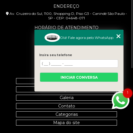
ENDEREÇO
Av. Cruzeiro do Sul, 1100, Shopping D, Piso G3 - Canindé São Paulo -
SP - CEP: 04648-071
HORÁRIO DE ATENDIMENTO
Segunda à Sexta: 9:00h às 18:00h
Olá! Fale agora pelo WhatsApp
CONTATO
(11) 99458-7351
Insira seu telefone
cursoabtrans@gmail.com
MENU
INICIAR CONVERSA
Home
Empresa
1
Galeria
Contato
Categorias
Mapa do site