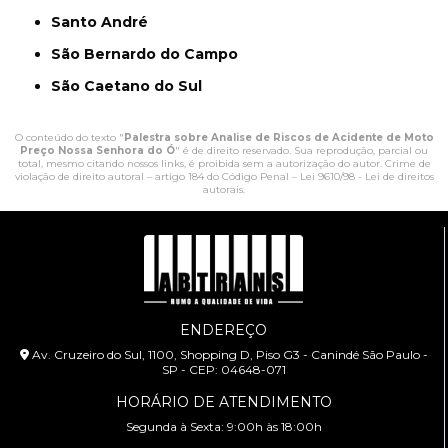
Santo André
São Bernardo do Campo
São Caetano do Sul
O conteúdo do texto "
Palestra sobre Analise de Riscos de Acidente de Moto
Preço Nossa Senhora do Ó
" é de direito reservado. Sua reprodução, parcial ou
total, mesmo citando nossos links, é proibida sem a autorização do autor. Crime de
violação de direito autoral – artigo 184 do Código Penal –
Lei 9610/98 - Lei de direitos
autorais
.
ENDEREÇO
Av. Cruzeiro do Sul, 1100, Shopping D, Piso G3 - Canindé São Paulo -
SP - CEP: 04648-071
HORÁRIO DE ATENDIMENTO
Segunda à Sexta: 9:00h às 18:00h