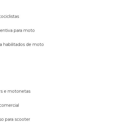
ociclistas
eventiva para moto
ara habilitados de moto
ters e motonetas
 comercial
rso para scooter