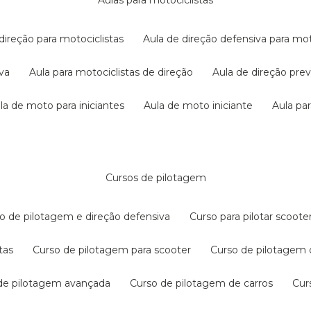
aulas para motociclistas
 direção para motociclistas
aula de direção defensiva para mot
iva
aula para motociclistas de direção
aula de direção pr
ula de moto para iniciantes
aula de moto iniciante
aula p
cursos de pilotagem
so de pilotagem e direção defensiva
curso para pilotar scoo
tas
curso de pilotagem para scooter
curso de pilotagem
 de pilotagem avançada
curso de pilotagem de carros
cu