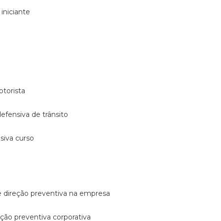
 iniciante
otorista
 defensiva de trânsito
nsiva curso
e direção preventiva na empresa
reção preventiva corporativa