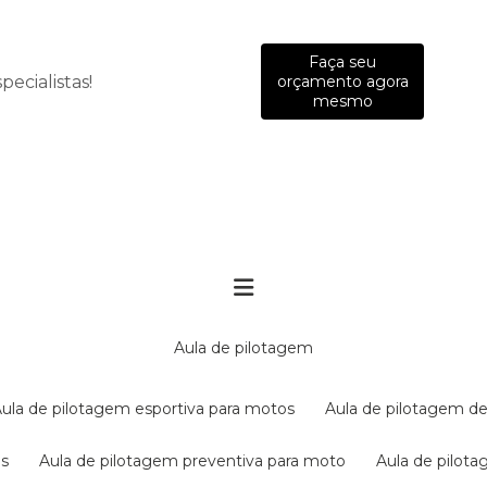
Faça seu
ecialistas!
orçamento agora
mesmo
aula de pilotagem
aula de pilotagem esportiva para motos
aula de pilotagem de
es
aula de pilotagem preventiva para moto
aula de pilo