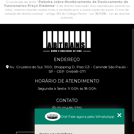
O conteúdo do texto "
Palestra sobre Monitoramento de Deslocamento de
Funcionarios Preço Diadema
" é de direito reservado. Sua reprodução, parcial ou
total, mesmo citando nossos links, é proibida sem a autorização do autor. Crime de
violação de direito autoral – artigo 184 do Código Penal –
Lei 9610/98 - Lei de direitos
autorais
.
ENDEREÇO
Av. Cruzeiro do Sul, 1100, Shopping D, Piso G3 - Canindé São Paulo -
SP - CEP: 04648-071
HORÁRIO DE ATENDIMENTO
Segunda à Sexta: 9:00h às 18:00h
CONTATO
(11) 99458-7351
cursoabtrans@gmail.com
Olá! Fale agora pelo WhatsApp
MENU