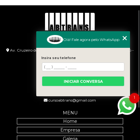
Olá! Fale agora pelo WhatsApp
ENDEREÇO
Av. Cruzeiro do Sul, 1100, Shopping D, Piso G3 - Canindé São Paulo -
SP - CEP: 04648-071
Insira seu telefone
HORÁRIO DE ATENDIMENTO
Segunda à Sexta: 9:00h às 18:00h
INICIAR CONVERSA
CONTATO
(11) 99458-7351
1
cursoabtrans@gmail.com
MENU
Home
Empresa
Galeria