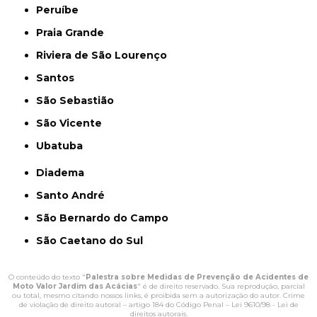
Peruíbe
Praia Grande
Riviera de São Lourenço
Santos
São Sebastião
São Vicente
Ubatuba
Diadema
Santo André
São Bernardo do Campo
São Caetano do Sul
O conteúdo do texto "
Palestra sobre Medidas de Prevenção de Acidentes de
Moto Valor Jardim das Acácias
" é de direito reservado. Sua reprodução, parcial
ou total, mesmo citando nossos links, é proibida sem a autorização do autor. Crime
de violação de direito autoral – artigo 184 do Código Penal –
Lei 9610/98 - Lei de
direitos autorais
.