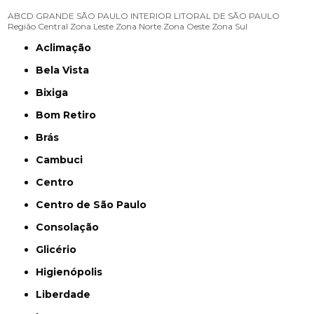
ABCD
GRANDE SÃO PAULO
INTERIOR
LITORAL DE SÃO PAULO
Região Central
Zona Leste
Zona Norte
Zona Oeste
Zona Sul
Aclimação
Bela Vista
Bixiga
Bom Retiro
Brás
Cambuci
Centro
Centro de São Paulo
Consolação
Glicério
Higienópolis
Liberdade