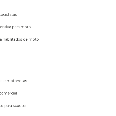
ociclistas
eventiva para moto
ara habilitados de moto
ters e motonetas
 comercial
rso para scooter