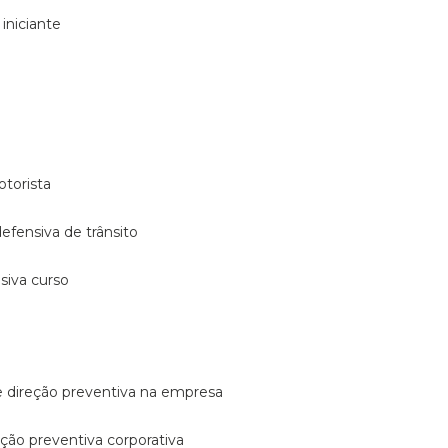
 iniciante
otorista
 defensiva de trânsito
nsiva curso
e direção preventiva na empresa
reção preventiva corporativa