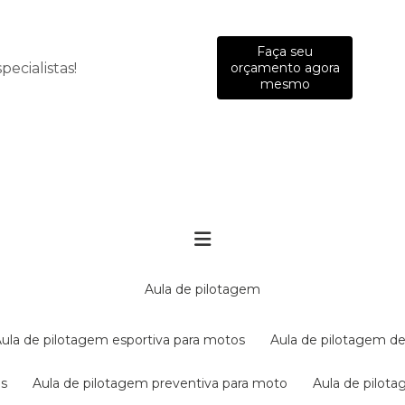
Faça seu
ecialistas!
orçamento agora
mesmo
aula de pilotagem
aula de pilotagem esportiva para motos
aula de pilotagem de
es
aula de pilotagem preventiva para moto
aula de pilo