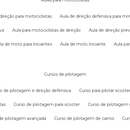
aulas para motociclistas
 direção para motociclistas
aula de direção defensiva para mot
iva
aula para motociclistas de direção
aula de direção pr
ula de moto para iniciantes
aula de moto iniciante
aula p
cursos de pilotagem
so de pilotagem e direção defensiva
curso para pilotar scoo
tas
curso de pilotagem para scooter
curso de pilotagem
 de pilotagem avançada
curso de pilotagem de carros
cu