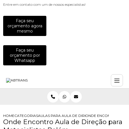
Entre em contato com um de nossos especialistas!
Faça seu
orçamento agora
mesmo
Faça seu
orçamento por
Whatsapp
HOME
CATEGORIAS
AULAS PARA MOTOCICLISTAS
AULA DE DIRECAO DEFENSIVA PARA
ONDE ENCONTRO AULA 
Onde Encontro Aula de Direção para