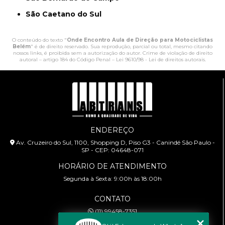
São Caetano do Sul
O conteúdo do texto "
Onde Encontro Aula de Direção para Motociclistas
Belém
" é de direito reservado. Sua reprodução, parcial ou total, mesmo citando
nossos links, é proibida sem a autorização do autor. Crime de violação de direito
autoral – artigo 184 do Código Penal –
Lei 9610/98 - Lei de direitos autorais
.
ENDEREÇO
Av. Cruzeiro do Sul, 1100, Shopping D, Piso G3 - Canindé São Paulo -
SP - CEP: 04648-071
HORÁRIO DE ATENDIMENTO
Segunda à Sexta: 9:00h às 18:00h
CONTATO
(11) 99458-7351
cursoabtrans@gmail.com