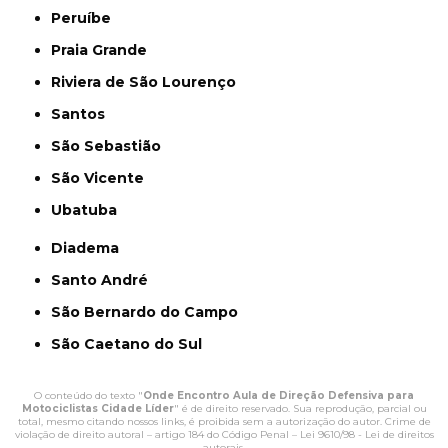
Peruíbe
Praia Grande
Riviera de São Lourenço
Santos
São Sebastião
São Vicente
Ubatuba
Diadema
Santo André
São Bernardo do Campo
São Caetano do Sul
O conteúdo do texto "
Onde Encontro Aula de Direção Defensiva para
Motociclistas Cidade Líder
" é de direito reservado. Sua reprodução, parcial ou
total, mesmo citando nossos links, é proibida sem a autorização do autor. Crime de
violação de direito autoral – artigo 184 do Código Penal –
Lei 9610/98 - Lei de direitos
autorais
.