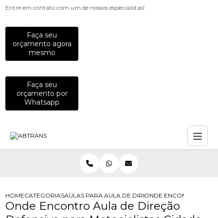
Entre em contato com um de nossos especialistas!
Faça seu
orçamento agora
mesmo
Faça seu
orçamento por
Whatsapp
HOME
CATEGORIAS
AULAS PARA MOTOCICLISTAS
AULA DE DIRECAO DEFENSIVA PARA
ONDE ENCONTRO AULA 
Onde Encontro Aula de Direção