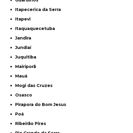
Itapecerica da Serra
Itapevi
Itaquaquecetuba
Jandira
Jundiaí
Juquitiba
Mairiporã
Mauá
Mogi das Cruzes
Osasco
Pirapora do Bom Jesus
Poá
Ribeirão Pires
Rio Grande da Serra