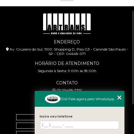
ENDEREÇO
Av. Cruzeiro do Sul, 1100, Shopping D, Piso G3 - Canindé São Paulo -
SP - CEP: 04648-071
HORÁRIO DE ATENDIMENTO
Segunda à Sexta: 9:00h às 18:00h
CONTATO
(11) 99458-7351
cursoabtrans@gmail.com
Olá! Fale agora pelo WhatsApp
MENU
Home
Insira seu telefone
Empresa
Galeria