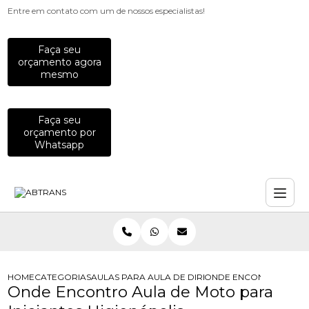
Entre em contato com um de nossos especialistas!
Faça seu
orçamento agora
mesmo
Faça seu
orçamento por
Whatsapp
HOME
CATEGORIAS
AULAS PARA MOTOCICLISTAS
AULA DE DIRECAO DEFENSIVA PARA
ONDE ENCONTRO AULA D
Onde Encontro Aula de Moto para