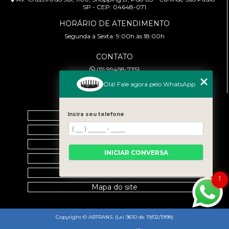
SP - CEP: 04648-071
HORÁRIO DE ATENDIMENTO
Segunda à Sexta: 9:00h às 18:00h
CONTATO
(11) 99458-7351
cursoabtrans@gmail.com
Olá! Fale agora pelo WhatsApp
MENU
Insira seu telefone
Home
Empresa
Galeria
INICIAR CONVERSA
Contato
Categorias
1
Mapa do site
Copyright © ABTRANS. (Lei 9610 de 19/02/1998)