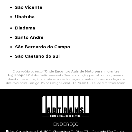
São Vicente
Ubatuba
Diadema
Santo André
São Bernardo do Campo
São Caetano do Sul
O conteúdo do texto "
Onde Encontro Aula de Moto para Iniciantes
Higienópolis
" é de direito reservado. Sua reprodução, parcial ou total, mesmo
citando nossos links, é proibida sem a autorização do autor. Crime de violação de
direito autoral – artigo 184 do Código Penal –
Lei 9610/98 - Lei de direitos autorais
.
ENDEREÇO
Av. Cruzeiro do Sul, 1100, Shopping D, Piso G3 - Canindé São Paulo -