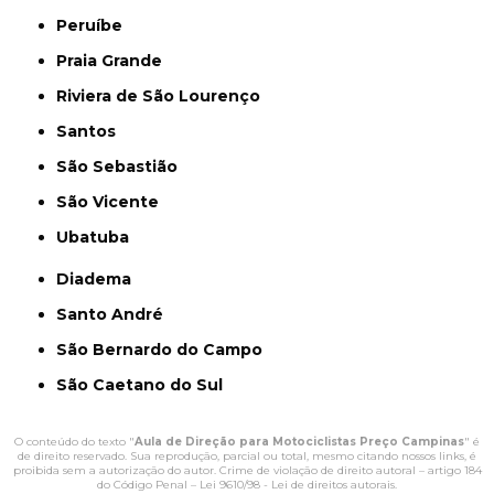
Peruíbe
Praia Grande
Riviera de São Lourenço
Santos
São Sebastião
São Vicente
Ubatuba
Diadema
Santo André
São Bernardo do Campo
São Caetano do Sul
O conteúdo do texto "
Aula de Direção para Motociclistas Preço Campinas
" é
de direito reservado. Sua reprodução, parcial ou total, mesmo citando nossos links, é
proibida sem a autorização do autor. Crime de violação de direito autoral – artigo 184
do Código Penal –
Lei 9610/98 - Lei de direitos autorais
.