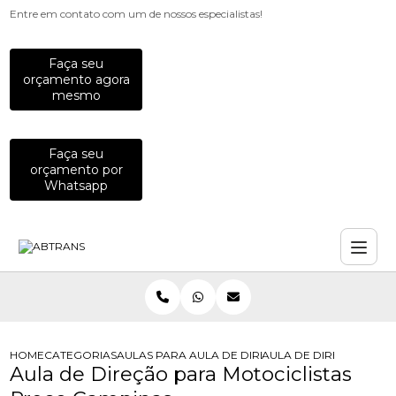
Entre em contato com um de nossos especialistas!
Faça seu
orçamento agora
mesmo
Faça seu
orçamento por
Whatsapp
HOME
CATEGORIAS
AULAS PARA MOTOCICLISTAS
AULA DE DIRECAO DEFENSIVA PARA 
AULA DE DIRECAO PAR
Aula de Direção para Motociclistas