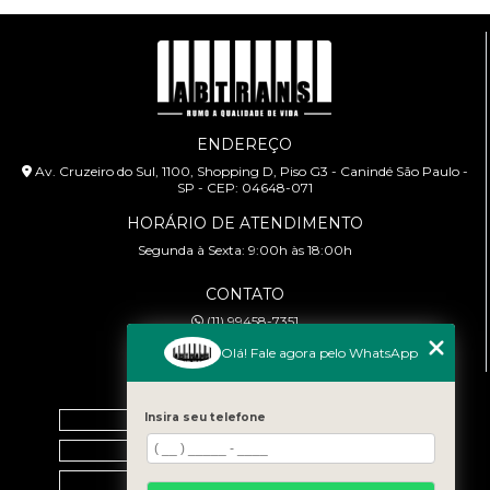
ENDEREÇO
Av. Cruzeiro do Sul, 1100, Shopping D, Piso G3 - Canindé São Paulo -
SP - CEP: 04648-071
HORÁRIO DE ATENDIMENTO
Segunda à Sexta: 9:00h às 18:00h
CONTATO
(11) 99458-7351
cursoabtrans@gmail.com
Olá! Fale agora pelo WhatsApp
MENU
Home
Insira seu telefone
Empresa
Galeria