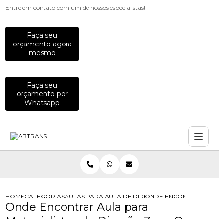
Entre em contato com um de nossos especialistas!
Faça seu
orçamento agora
mesmo
Faça seu
orçamento por
Whatsapp
HOME
CATEGORIAS
AULAS PARA MOTOCICLISTAS
AULA DE DIRECAO DEFENSIVA PARA
ONDE ENCONTRAR AULA
Onde Encontrar Aula para