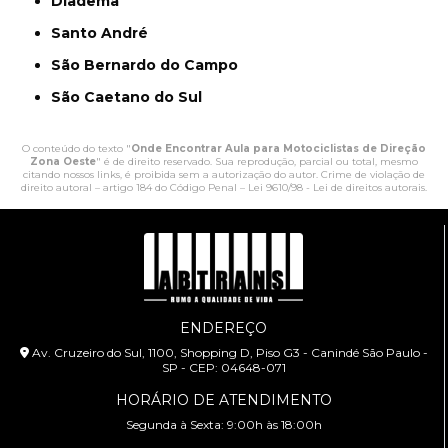
Diadema
Santo André
São Bernardo do Campo
São Caetano do Sul
O conteúdo do texto "
Onde Encontrar Aula para Motociclistas de Direção
Zona Oeste
" é de direito reservado. Sua reprodução, parcial ou total, mesmo
citando nossos links, é proibida sem a autorização do autor. Crime de violação de
direito autoral – artigo 184 do Código Penal –
Lei 9610/98 - Lei de direitos autorais
.
ENDEREÇO
Av. Cruzeiro do Sul, 1100, Shopping D, Piso G3 - Canindé São Paulo -
SP - CEP: 04648-071
HORÁRIO DE ATENDIMENTO
Segunda à Sexta: 9:00h às 18:00h