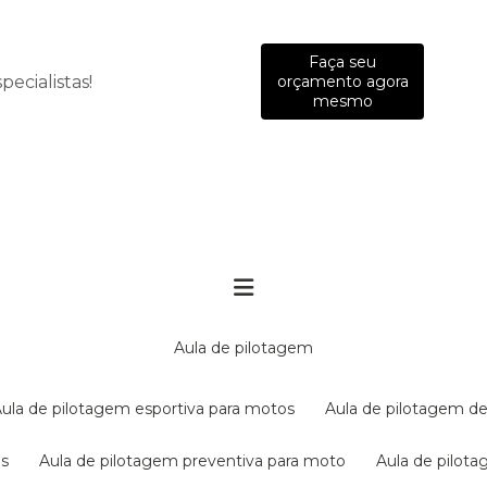
Faça seu
ecialistas!
orçamento agora
mesmo
aula de pilotagem
aula de pilotagem esportiva para motos
aula de pilotagem de
es
aula de pilotagem preventiva para moto
aula de pilo