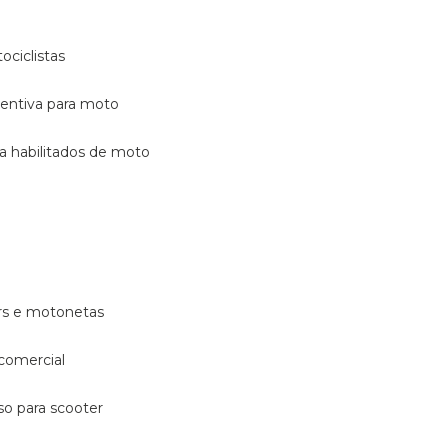
ociclistas
eventiva para moto
ara habilitados de moto
ters e motonetas
 comercial
rso para scooter