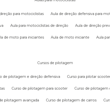
aulas para motociclistas
 direção para motociclistas
aula de direção defensiva para mot
iva
aula para motociclistas de direção
aula de direção pr
ula de moto para iniciantes
aula de moto iniciante
aula p
cursos de pilotagem
so de pilotagem e direção defensiva
curso para pilotar scoo
tas
curso de pilotagem para scooter
curso de pilotagem
 de pilotagem avançada
curso de pilotagem de carros
cu