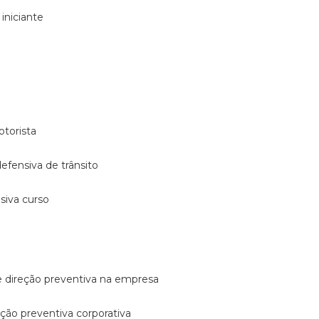
 iniciante
otorista
 defensiva de trânsito
nsiva curso
e direção preventiva na empresa
reção preventiva corporativa