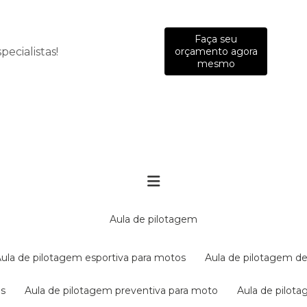
Faça seu
ecialistas!
orçamento agora
mesmo
aula de pilotagem
aula de pilotagem esportiva para motos
aula de pilotagem de
es
aula de pilotagem preventiva para moto
aula de pilo