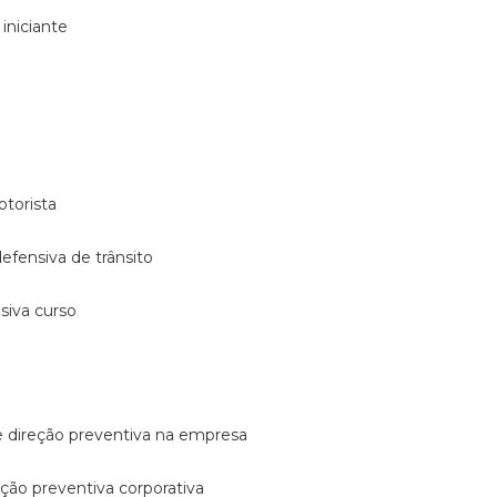
 iniciante
otorista
 defensiva de trânsito
nsiva curso
e direção preventiva na empresa
reção preventiva corporativa