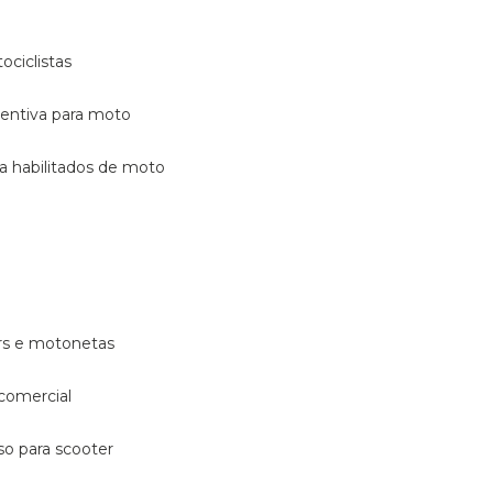
ociclistas
eventiva para moto
ara habilitados de moto
ters e motonetas
 comercial
rso para scooter