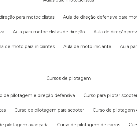
aulas para motociclistas
 direção para motociclistas
aula de direção defensiva para mot
iva
aula para motociclistas de direção
aula de direção pr
ula de moto para iniciantes
aula de moto iniciante
aula p
cursos de pilotagem
so de pilotagem e direção defensiva
curso para pilotar scoo
tas
curso de pilotagem para scooter
curso de pilotagem
 de pilotagem avançada
curso de pilotagem de carros
cu