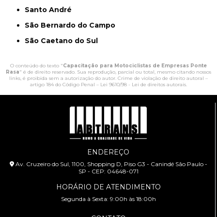
Santo André
São Bernardo do Campo
São Caetano do Sul
O conteúdo do texto "
Capacitação para Motociclistas de Empresas Ponte
Rasa
" é de direito reservado. Sua reprodução, parcial ou total, mesmo citando nossos
links, é proibida sem a autorização do autor. Crime de violação de direito autoral –
artigo 184 do Código Penal –
Lei 9610/98 - Lei de direitos autorais
.
ENDEREÇO
Av. Cruzeiro do Sul, 1100, Shopping D, Piso G3 - Canindé São Paulo -
SP - CEP: 04648-071
HORÁRIO DE ATENDIMENTO
Segunda à Sexta: 9:00h às 18:00h