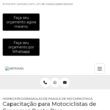
Entre em contato com um de nossos especialistas!
Faça seu
orçamento agora
mesmo
Faça seu
orçamento por
Whatsapp
HOME
CATEGORIAS
AULAS DE PILOTAGEM PARA EMPRESAS
AULA DE MOTO PARA COLABORADO
CAPACITACAO PARA MO
Capacitação para Motociclistas de