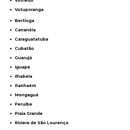
Vinhedo
Votuporanga
Bertioga
Cananéia
Caraguatatuba
Cubatão
Guarujá
Iguape
Ilhabela
Itanhaém
Mongaguá
Peruíbe
Praia Grande
Riviera de São Lourenço