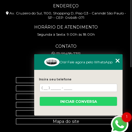
ENDEREÇO
Av. Cruzeiro do Sul, 1100, Shopping D, Piso G3 - Canindé São Paulo -
SP - CEP: 04648-071
HORÁRIO DE ATENDIMENTO
Segunda à Sexta: 9:00h às 18:00h
CONTATO
(11) 99458-7351
cursoabtrans@gmail.com
Olá! Fale agora pelo WhatsApp
MENU
Home
Insira seu telefone
Empresa
Galeria
INICIAR CONVERSA
Contato
Categorias
1
Mapa do site