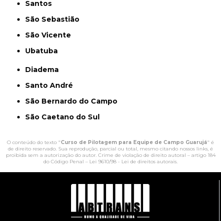
Santos
São Sebastião
São Vicente
Ubatuba
Diadema
Santo André
São Bernardo do Campo
São Caetano do Sul
O conteúdo do texto "
Curso de Pilotagem para Equipe de Campo Guarujá
" é
de direito reservado. Sua reprodução, parcial ou total, mesmo citando nossos links, é
proibida sem a autorização do autor. Crime de violação de direito autoral – artigo 184
do Código Penal –
Lei 9610/98 - Lei de direitos autorais
.