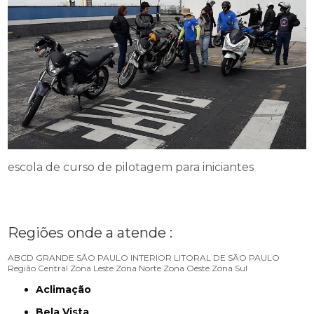
escola de curso de pilotagem para iniciantes
Regiões onde a atende :
ABCD
GRANDE SÃO PAULO
INTERIOR
LITORAL DE SÃO PAULO
Região Central
Zona Leste
Zona Norte
Zona Oeste
Zona Sul
Aclimação
Bela Vista