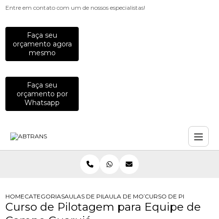
Entre em contato com um de nossos especialistas!
Faça seu
orçamento agora
mesmo
Faça seu
orçamento por
Whatsapp
HOME
CATEGORIAS
AULAS DE PILOTAGEM PARA EMPRESAS
AULA DE MOTO PARA COLABORADO
CURSO DE PILOTAGEM 
Curso de Pilotagem para Equipe de