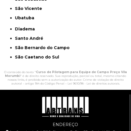
São Vicente
Ubatuba
Diadema
Santo André
São Bernardo do Campo
São Caetano do Sul
O conteúdo do texto "
Curso de Pilotagem para Equipe de Campo Preço Vila
Morumbi
" é de direito reservado. Sua reprodução, parcial ou total, mesmo citando
nossos links, é proibida sem a autorização do autor. Crime de violação de direito
autoral – artigo 184 do Código Penal –
Lei 9610/98 - Lei de direitos autorais
.
ENDEREÇO