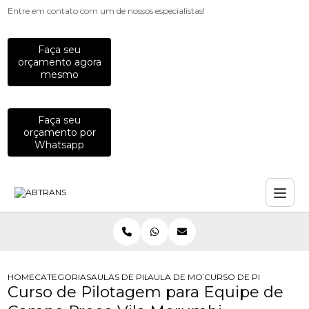
Entre em contato com um de nossos especialistas!
Faça seu
orçamento agora
mesmo
Faça seu
orçamento por
Whatsapp
HOME
CATEGORIAS
AULAS DE PILOTAGEM PARA EMPRESAS
AULA DE MOTO PARA COLABORADO
CURSO DE PILOTAGEM 
Curso de Pilotagem para Equipe de