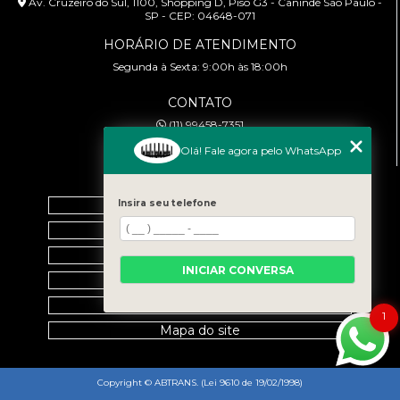
Av. Cruzeiro do Sul, 1100, Shopping D, Piso G3 - Canindé São Paulo -
SP - CEP: 04648-071
HORÁRIO DE ATENDIMENTO
Segunda à Sexta: 9:00h às 18:00h
CONTATO
(11) 99458-7351
cursoabtrans@gmail.com
Olá! Fale agora pelo WhatsApp
MENU
Insira seu telefone
Home
Empresa
Galeria
INICIAR CONVERSA
Contato
Categorias
1
Mapa do site
Copyright © ABTRANS. (Lei 9610 de 19/02/1998)