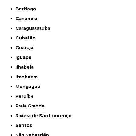
Bertioga
Cananéia
Caraguatatuba
Cubatão
Guarujá
Iguape
Ilhabela
Itanhaém
Mongaguá
Peruíbe
Praia Grande
Riviera de São Lourenço
Santos
São Sebastião