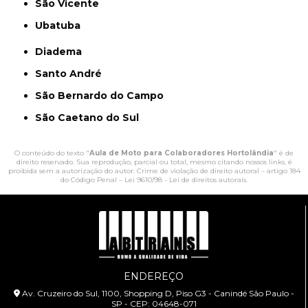
São Vicente
Ubatuba
Diadema
Santo André
São Bernardo do Campo
São Caetano do Sul
O conteúdo do texto "
Aula de Moto para Colaboradores Hortolândia
" é de
direito reservado. Sua reprodução, parcial ou total, mesmo citando nossos links, é
proibida sem a autorização do autor. Crime de violação de direito autoral – artigo 184
do Código Penal –
Lei 9610/98 - Lei de direitos autorais
.
ENDEREÇO
Av. Cruzeiro do Sul, 1100, Shopping D, Piso G3 - Canindé São Paulo -
SP - CEP: 04648-071