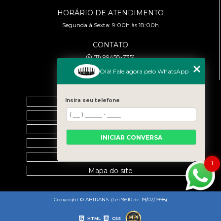
HORÁRIO DE ATENDIMENTO
Segunda à Sexta: 9:00h às 18:00h
CONTATO
(11) 99458-7351
cursoabtrans@gmail.com
Olá! Fale agora pelo WhatsApp
MENU
Home
Insira seu telefone
Empresa
Galeria
INICIAR CONVERSA
Contato
Categorias
1
Mapa do site
Copyright © ABTRANS. (Lei 9610 de 19/02/1998)
HTML
CSS