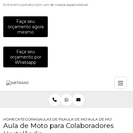
Entre em contato com um de nossos especialistas!
Faça seu
orçamento agora
mesmo
Faça seu
orçamento por
Whatsapp
HOME
CATEGORIAS
AULAS DE PILOTAGEM PARA EMPRESAS
AULA DE MOTO PARA COLABORADO
AULA DE MOTO PARA 
Aula de Moto para Colaboradores