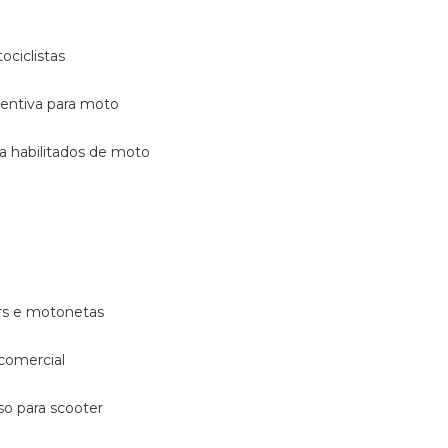
ociclistas
eventiva para moto
ara habilitados de moto
ters e motonetas
 comercial
rso para scooter