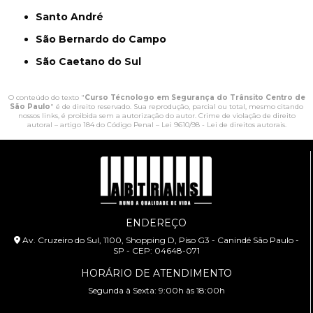
Santo André
São Bernardo do Campo
São Caetano do Sul
O conteúdo do texto "
Curso Técnologo em Segurança do Trânsito Centro de
São Paulo
" é de direito reservado. Sua reprodução, parcial ou total, mesmo citando
nossos links, é proibida sem a autorização do autor. Crime de violação de direito
autoral – artigo 184 do Código Penal –
Lei 9610/98 - Lei de direitos autorais
.
ENDEREÇO
Av. Cruzeiro do Sul, 1100, Shopping D, Piso G3 - Canindé São Paulo -
SP - CEP: 04648-071
HORÁRIO DE ATENDIMENTO
Segunda à Sexta: 9:00h às 18:00h