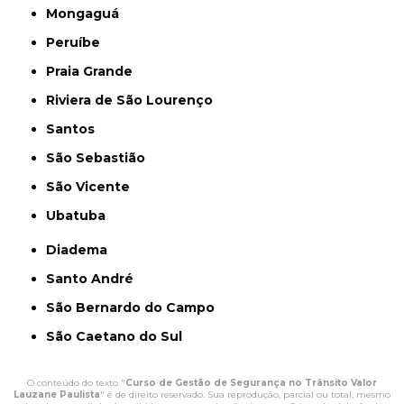
Mongaguá
Peruíbe
Praia Grande
Riviera de São Lourenço
Santos
São Sebastião
São Vicente
Ubatuba
Diadema
Santo André
São Bernardo do Campo
São Caetano do Sul
O conteúdo do texto "
Curso de Gestão de Segurança no Trânsito Valor
Lauzane Paulista
" é de direito reservado. Sua reprodução, parcial ou total, mesmo