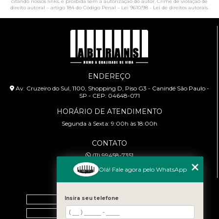
citando nossos links, é proibida sem a autorização do autor. Crime de violação de
direito autoral – artigo 184 do Código Penal –
Lei 9610/98 - Lei de direitos autorais
.
ENDEREÇO
Av. Cruzeiro do Sul, 1100, Shopping D, Piso G3 - Canindé São Paulo -
SP - CEP: 04648-071
HORÁRIO DE ATENDIMENTO
Segunda à Sexta: 9:00h às 18:00h
CONTATO
(11) 99458-7351
cursoabtrans@gmail.com
Olá! Fale agora pelo WhatsApp
MENU
Insira seu telefone
Home
Empresa