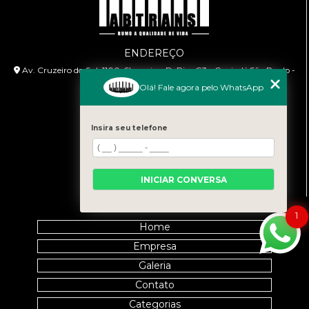
ENDEREÇO
Av. Cruzeiro do Sul, 1100, Shopping D, Piso G3 - Canindé São Paulo -
SP - CEP: 04648-071
Olá! Fale agora pelo WhatsApp
HORÁRIO DE ATENDIMENTO
Segunda à Sexta: 9:00h às 18:00h
Insira seu telefone
CONTATO
(11) 99458-7351
INICIAR CONVERSA
cursoabtrans@gmail.com
MENU
1
Home
Empresa
Galeria
Contato
Categorias