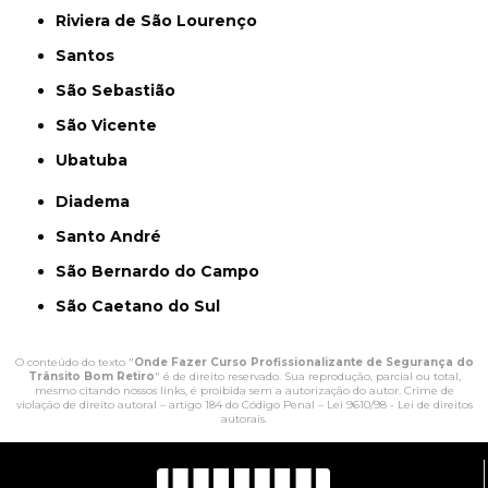
Riviera de São Lourenço
Santos
São Sebastião
São Vicente
Ubatuba
Diadema
Santo André
São Bernardo do Campo
São Caetano do Sul
O conteúdo do texto "
Onde Fazer Curso Profissionalizante de Segurança do
Trânsito Bom Retiro
" é de direito reservado. Sua reprodução, parcial ou total,
mesmo citando nossos links, é proibida sem a autorização do autor. Crime de
violação de direito autoral – artigo 184 do Código Penal –
Lei 9610/98 - Lei de direitos
autorais
.