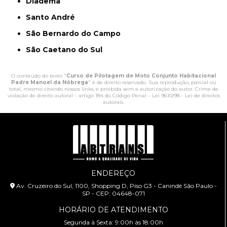
Diadema
Santo André
São Bernardo do Campo
São Caetano do Sul
O conteúdo do texto "
Curso de Pilotagem de Moto Conjunto Habitacional
Padre Manoel da Nóbrega
" é de direito reservado. Sua reprodução, parcial ou
total, mesmo citando nossos links, é proibida sem a autorização do autor. Crime de
violação de direito autoral – artigo 184 do Código Penal –
Lei 9610/98 - Lei de direitos
autorais
.
ENDEREÇO
Av. Cruzeiro do Sul, 1100, Shopping D, Piso G3 - Canindé São Paulo -
SP - CEP: 04648-071
HORÁRIO DE ATENDIMENTO
Segunda à Sexta: 9:00h às 18:00h