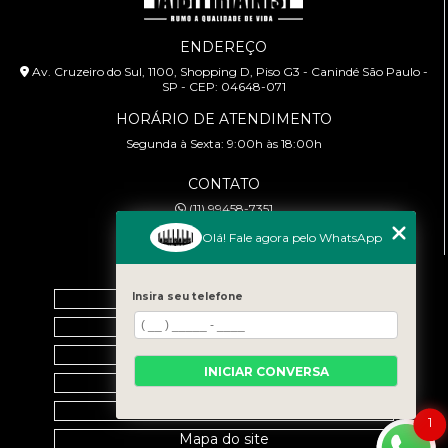
ENDEREÇO
Av. Cruzeiro do Sul, 1100, Shopping D, Piso G3 - Canindé São Paulo -
SP - CEP: 04648-071
HORÁRIO DE ATENDIMENTO
Segunda à Sexta: 9:00h às 18:00h
CONTATO
(11) 99458-7351
cursoabtrans@gmail.com
Olá! Fale agora pelo WhatsApp
MENU
Insira seu telefone
Home
Empresa
Galeria
INICIAR CONVERSA
Contato
Categorias
1
Mapa do site