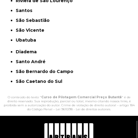
Riviera de São Lourenço
Santos
São Sebastião
São Vicente
Ubatuba
Diadema
Santo André
São Bernardo do Campo
São Caetano do Sul
O conteúdo do texto "
Curso de Pilotagem Comercial Preço Butantã
" é de
direito reservado. Sua reprodução, parcial ou total, mesmo citando nossos links, é
proibida sem a autorização do autor. Crime de violação de direito autoral – artigo 184
do Código Penal –
Lei 9610/98 - Lei de direitos autorais
.