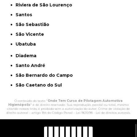
Riviera de São Lourenço
Santos
São Sebastião
São Vicente
Ubatuba
Diadema
Santo André
São Bernardo do Campo
São Caetano do Sul
O conteúdo do texto "
Onde Tem Curso de Pilotagem Automotiva
Higienópolis
" é de direito reservado. Sua reprodução, parcial ou total, mesmo
citando nossos links, é proibida sem a autorização do autor. Crime de violação de
direito autoral – artigo 184 do Código Penal –
Lei 9610/98 - Lei de direitos autorais
.