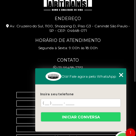
ENDEREÇO
Av. Cruzeiro do Sul, 1100, Shopping D, Piso G3 - Canindé São Paulo -
SP - CEP: 04648-071
HORÁRIO DE ATENDIMENTO
Segunda à Sexta: 9:00h às 18:00h
CONTATO
(11) 99458-7351
cursoabtrans@gmail.com
Olá! Fale agora pelo WhatsApp
MENU
Home
Insira seu telefone
Empresa
Galeria
INICIAR CONVERSA
Contato
Categorias
1