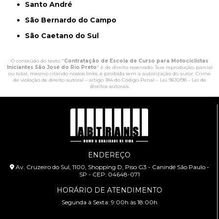
Santo André
São Bernardo do Campo
São Caetano do Sul
O conteúdo do texto "
Contratação de Escola de Curso para Motociclistas
Iniciantes São José do Rio Preto
" é de direito reservado. Sua reprodução, parcial
ou total, mesmo citando nossos links, é proibida sem a autorização do autor. Crime
de violação de direito autoral – artigo 184 do Código Penal –
Lei 9610/98 - Lei de
direitos autorais
.
ENDEREÇO
Av. Cruzeiro do Sul, 1100, Shopping D, Piso G3 - Canindé São Paulo -
SP - CEP: 04648-071
HORÁRIO DE ATENDIMENTO
Segunda à Sexta: 9:00h às 18:00h