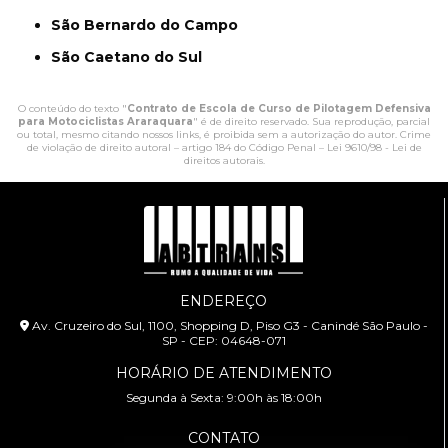
São Bernardo do Campo
São Caetano do Sul
O conteúdo do texto "
Contrato de Escola de Curso de Pilotagem Defensiva
para Motociclistas Araraquara
" é de direito reservado. Sua reprodução, parcial
ou total, mesmo citando nossos links, é proibida sem a autorização do autor. Crime
de violação de direito autoral – artigo 184 do Código Penal –
Lei 9610/98 - Lei de
direitos autorais
.
ENDEREÇO
Av. Cruzeiro do Sul, 1100, Shopping D, Piso G3 - Canindé São Paulo -
SP - CEP: 04648-071
HORÁRIO DE ATENDIMENTO
Segunda à Sexta: 9:00h às 18:00h
CONTATO