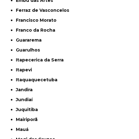
Embu das Artes
Ferraz de Vasconcelos
Francisco Morato
Franco da Rocha
Guararema
Guarulhos
Itapecerica da Serra
Itapevi
Itaquaquecetuba
Jandira
Jundiaí
Juquitiba
Mairiporã
Mauá