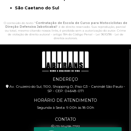
São Caetano do Sul
O conteúdo do texto "
Contratação de Escola de Curso para Motociclistas de
Direção Defensiva Jaboticabal
" é de direito reservado. Sua reprodução, parcial
ou total, mesmo citando nossos links, é proibida sem a autorização do autor. Crime
de violação de direito autoral – artigo 184 do Código Penal –
Lei 9610/98 - Lei de
direitos autorais
.
ENDEREÇO
Av. Cruzeiro do Sul, 1100, Shopping D, Piso G3 - Canindé São Paulo -
SP - CEP: 04648-071
HORÁRIO DE ATENDIMENTO
Segunda à Sexta: 9:00h às 18:00h
CONTATO
(11) 99458-7351