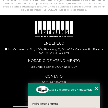
O conteúdo do texto "
Treinamento de Direção para Motociclistas Ilhabela
" é
de direito reservado. Sua reprodução, parcial ou total, mesmo citando nossos links, é
proibida sem a autorização do autor. Crime de violação de direito autoral – artigo 184
do Código Penal –
Lei 9610/98 - Lei de direitos autorais
.
ENDEREÇO
Av. Cruzeiro do Sul, 1100, Shopping D, Piso G3 - Canindé São Paulo -
SP - CEP: 04648-071
HORÁRIO DE ATENDIMENTO
Segunda à Sexta: 9:00h às 18:00h
CONTATO
(11) 99458-7351
cursoabtrans@gmail.com
Olá! Fale agora pelo WhatsApp
MENU
Home
Insira seu telefone