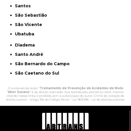
Santos
São Sebastião
São Vicente
Ubatuba
Diadema
Santo André
São Bernardo do Campo
São Caetano do Sul
O conteúdo do texto "
Treinamento de Prevenção de Acidentes de Moto
Valor Suzano
" é de direito reservado. Sua reprodução, parcial ou total, mesmo
citando nossos links, é proibida sem a autorização do autor. Crime de violação de
direito autoral – artigo 184 do Código Penal –
Lei 9610/98 - Lei de direitos autorais
.