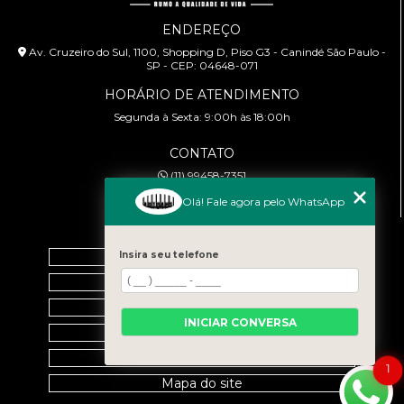
ENDEREÇO
Av. Cruzeiro do Sul, 1100, Shopping D, Piso G3 - Canindé São Paulo -
SP - CEP: 04648-071
HORÁRIO DE ATENDIMENTO
Segunda à Sexta: 9:00h às 18:00h
CONTATO
(11) 99458-7351
cursoabtrans@gmail.com
Olá! Fale agora pelo WhatsApp
MENU
Home
Insira seu telefone
Empresa
Galeria
INICIAR CONVERSA
Contato
Categorias
1
Mapa do site