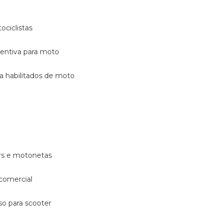
ociclistas
eventiva para moto
ara habilitados de moto
ters e motonetas
 comercial
rso para scooter