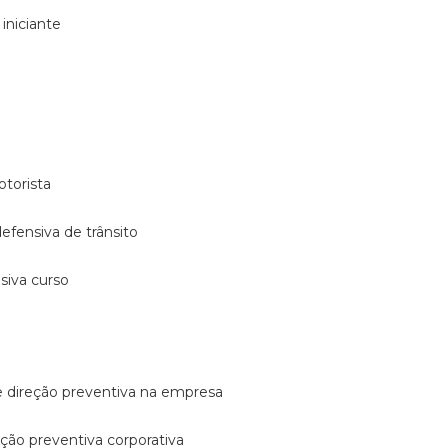
 iniciante
otorista
 defensiva de trânsito
nsiva curso
e direção preventiva na empresa
reção preventiva corporativa