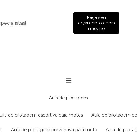
Faça seu
ecialistas!
orçamento agora
mesmo
aula de pilotagem
aula de pilotagem esportiva para motos
aula de pilotagem de
es
aula de pilotagem preventiva para moto
aula de pilo