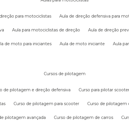
aulas para motociclistas
 direção para motociclistas
aula de direção defensiva para mot
iva
aula para motociclistas de direção
aula de direção pr
ula de moto para iniciantes
aula de moto iniciante
aula p
cursos de pilotagem
so de pilotagem e direção defensiva
curso para pilotar scoo
tas
curso de pilotagem para scooter
curso de pilotagem
 de pilotagem avançada
curso de pilotagem de carros
cu