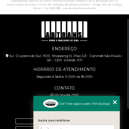
reprodução, parcial ou total, mesmo citando nossos links, é proibida sem a
autorização do autor. Crime de violação de direito autoral – artigo 184 do Código
Penal –
Lei 9610/98 - Lei de direitos autorais
.
ENDEREÇO
Av. Cruzeiro do Sul, 1100, Shopping D, Piso G3 - Canindé São Paulo -
SP - CEP: 04648-071
HORÁRIO DE ATENDIMENTO
Segunda à Sexta: 9:00h às 18:00h
CONTATO
(11) 99458-7351
cursoabtrans@gmail.com
Olá! Fale agora pelo WhatsApp
MENU
Home
Insira seu telefone