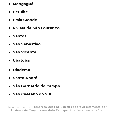
Mongaguá
Peruíbe
Praia Grande
Riviera de São Lourenço
Santos
São Sebastião
São Vicente
Ubatuba
Diadema
Santo André
São Bernardo do Campo
São Caetano do Sul
O conteúdo do texto "
Empresa Que Faz Palestra sobre Afastamento por
Acidente de Trajeto com Moto Tatuapé
" é de direito reservado. Sua