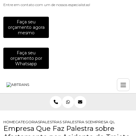
Entre em contato com um de nossos especialistas!
Faça seu
orçamento agora
mesmo
Faça seu
orçamento por
Whatsapp
HOME
CATEGORIAS
PALESTRAS SOBRE TRANSITO
PALESTRA SOBRE REDUCAO DE CUST
EMPRESA QUE FAZ PAL
Empresa Que Faz Palestra sobre