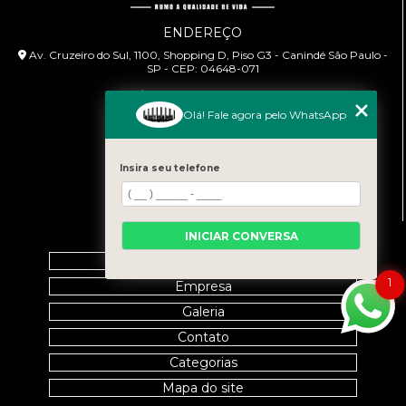
ENDEREÇO
Av. Cruzeiro do Sul, 1100, Shopping D, Piso G3 - Canindé São Paulo -
SP - CEP: 04648-071
HORÁRIO DE ATENDIMENTO
Olá! Fale agora pelo WhatsApp
Segunda à Sexta: 9:00h às 18:00h
CONTATO
Insira seu telefone
(11) 99458-7351
cursoabtrans@gmail.com
MENU
INICIAR CONVERSA
Home
1
Empresa
Galeria
Contato
Categorias
Mapa do site