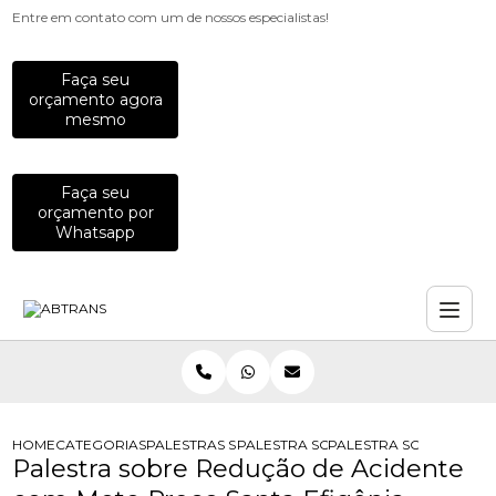
Entre em contato com um de nossos especialistas!
Faça seu
orçamento agora
mesmo
Faça seu
orçamento por
Whatsapp
HOME
CATEGORIAS
PALESTRAS SOBRE TRANSITO
PALESTRA SOBRE COMO EVITAR ACI
PALESTRA SOBRE REDU
Palestra sobre Redução de Acidente