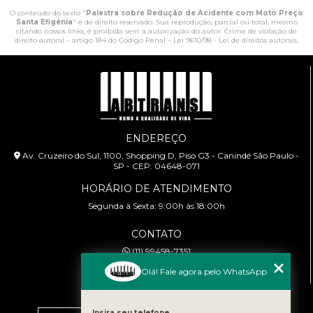
O conteúdo do texto "
Palestra sobre Redução de Acidente com Moto Preço
Santa Efigênia
" é de direito reservado. Sua reprodução, parcial ou total, mesmo
citando nossos links, é proibida sem a autorização do autor. Crime de violação de
direito autoral – artigo 184 do Código Penal –
Lei 9610/98 - Lei de direitos autorais
.
ENDEREÇO
Av. Cruzeiro do Sul, 1100, Shopping D, Piso G3 - Canindé São Paulo -
SP - CEP: 04648-071
HORÁRIO DE ATENDIMENTO
Segunda à Sexta: 9:00h às 18:00h
CONTATO
(11) 99458-7351
cursoabtrans@gmail.com
Olá! Fale agora pelo WhatsApp
MENU
Insira seu telefone