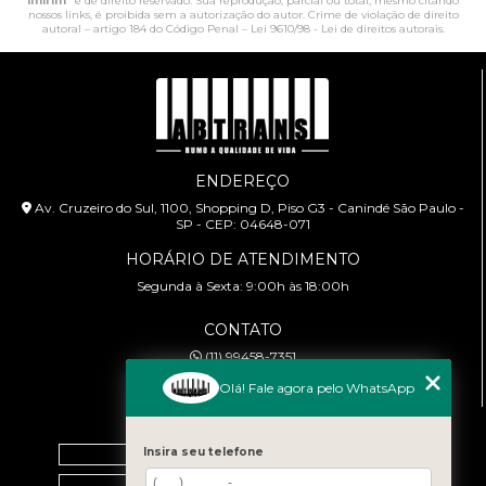
Imirim
" é de direito reservado. Sua reprodução, parcial ou total, mesmo citando
nossos links, é proibida sem a autorização do autor. Crime de violação de direito
autoral – artigo 184 do Código Penal –
Lei 9610/98 - Lei de direitos autorais
.
ENDEREÇO
Av. Cruzeiro do Sul, 1100, Shopping D, Piso G3 - Canindé São Paulo -
SP - CEP: 04648-071
HORÁRIO DE ATENDIMENTO
Segunda à Sexta: 9:00h às 18:00h
CONTATO
(11) 99458-7351
cursoabtrans@gmail.com
Olá! Fale agora pelo WhatsApp
MENU
Insira seu telefone
Home
Empresa