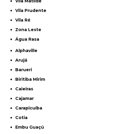
Vila Matilde
Vila Prudente
Vila Ré
Zona Leste
Água Rasa
Alphaville
Arujá
Barueri
Biritiba Mirim
Caieiras
Cajamar
Carapicuíba
Cotia
Embu Guaçú