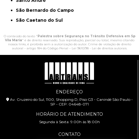
Santo André
São Bernardo do Campo
São Caetano do Sul
O conteúdo do texto "
Palestra sobre Segurança no Trânsito Defensiva em Sp
Vila Maria
" é de direito reservado. Sua reprodução, parcial ou total, mesmo citando
nossos links, é proibida sem a autorização do autor. Crime de violação de direito
autoral – artigo 184 do Código Penal –
Lei 9610/98 - Lei de direitos autorais
.
ENDEREÇO
Av. Cruzeiro do Sul, 1100, Shopping D, Piso G3 - Canindé São Paulo -
SP - CEP: 04648-071
HORÁRIO DE ATENDIMENTO
Segunda à Sexta: 9:00h às 18:00h
CONTATO