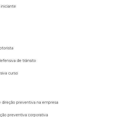
 iniciante
otorista
 defensiva de trânsito
nsiva curso
e direção preventiva na empresa
reção preventiva corporativa