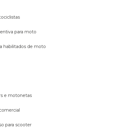
ociclistas
eventiva para moto
ara habilitados de moto
ters e motonetas
 comercial
rso para scooter