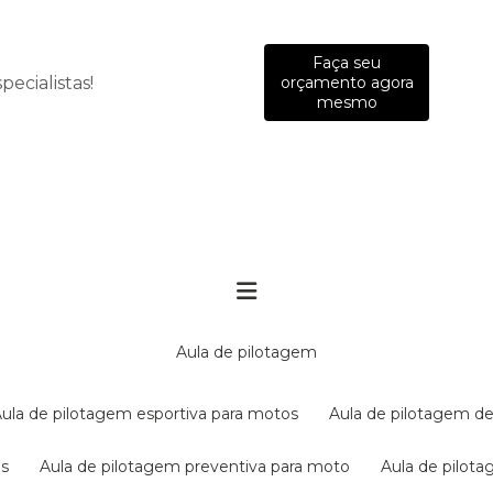
Faça seu
ecialistas!
orçamento agora
mesmo
aula de pilotagem
aula de pilotagem esportiva para motos
aula de pilotagem de
es
aula de pilotagem preventiva para moto
aula de pilo