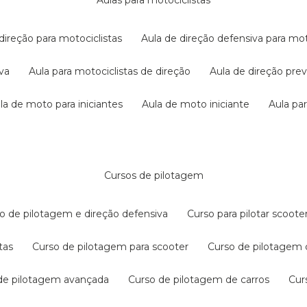
aulas para motociclistas
 direção para motociclistas
aula de direção defensiva para mot
iva
aula para motociclistas de direção
aula de direção pr
ula de moto para iniciantes
aula de moto iniciante
aula p
cursos de pilotagem
so de pilotagem e direção defensiva
curso para pilotar scoo
tas
curso de pilotagem para scooter
curso de pilotagem
 de pilotagem avançada
curso de pilotagem de carros
cu