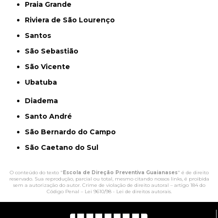
Praia Grande
Riviera de São Lourenço
Santos
São Sebastião
São Vicente
Ubatuba
Diadema
Santo André
São Bernardo do Campo
São Caetano do Sul
O conteúdo do texto "
Escola de Direção Preventiva Guaianases
" é de direito
reservado. Sua reprodução, parcial ou total, mesmo citando nossos links, é proibida
sem a autorização do autor. Crime de violação de direito autoral – artigo 184 do
Código Penal –
Lei 9610/98 - Lei de direitos autorais
.