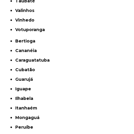
Taubaté
Valinhos
Vinhedo
Votuporanga
Bertioga
Cananéia
Caraguatatuba
Cubatão
Guarujá
Iguape
Ilhabela
Itanhaém
Mongaguá
Peruíbe