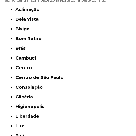
Região Central
Zona Leste
Zona Norte
Zona Oeste
Zona Sul
Aclimação
Bela Vista
Bixiga
Bom Retiro
Brás
Cambuci
Centro
Centro de São Paulo
Consolação
Glicério
Higienópolis
Liberdade
Luz
Pari