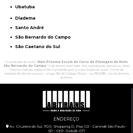
Ubatuba
Diadema
Santo André
São Bernardo do Campo
São Caetano do Sul
O conteúdo do texto "
Mais Próxima Escola de Curso de Pilotagem de Moto
São Bernardo do Campo
" é de direito reservado. Sua reprodução, parcial ou total,
mesmo citando nossos links, é proibida sem a autorização do autor. Crime de
violação de direito autoral – artigo 184 do Código Penal –
Lei 9610/98 - Lei de direitos
autorais
.
ENDEREÇO
Av. Cruzeiro do Sul, 1100, Shopping D, Piso G3 - Canindé São Paulo -
SP - CEP: 04648-071