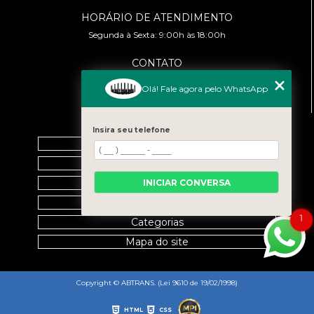
HORÁRIO DE ATENDIMENTO
Segunda à Sexta: 9:00h às 18:00h
CONTATO
(11) 99458-7351
Olá! Fale agora pelo WhatsApp
cursoabtrans@gmail.com
MENU
Insira seu telefone
Home
Empresa
Galeria
INICIAR CONVERSA
Contato
1
Categorias
Mapa do site
Copyright © ABTRANS. (Lei 9610 de 19/02/1998)
HTML
CSS